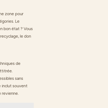
’une zone pour
égories. Le
l en bon état ? Vous
 recyclage, le don
echniques de
ttitrée.
essibles sans
e inclut souvent
e revienne.