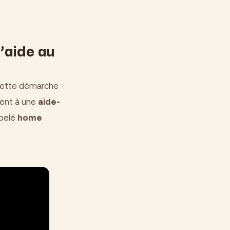
’aide au
, cette démarche
ement à une
aide-
ppelé
home