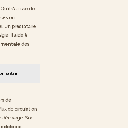
u’il s’agisse de
écès ou
. Un prestataire
gie. Il aide à
timentale
des
connaître
ors de
lux de circulation
de décharge. Son
odologie