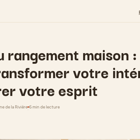
u rangement maison 
ransformer votre inté
rer votre esprit
e de la Rivière
6 min de lecture
·