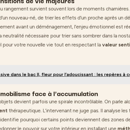
ansitions de vie majeures
au rangement survient souvent lors de moments charnières. Q
 d’un nouveau-né, de trier les effets d’un proche après un d
gement avant un déménagement, l’enjeu émotionnel est réel
 neutralité nécessaire pour trier sans sombrer dans la nostal
iel pour votre nouvelle vie tout en respectant la
valeur sen
sive dans le bac II, fleur pour l’adoucissant : les repères à 
immobilisme face à l’accumulation
bjets devient parfois une spirale incontrôlable. On parle al
ent
thérapeutique. L’intervenant ne juge pas. Il analyse les f
 identifie pourquoi certains points deviennent des zones 
edonner le pouvoir sur votre intérieur en installant une
méth