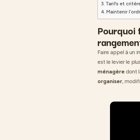
Tarifs et critèr
Maintenir l’ord
Pourquoi f
rangemen
Faire appel à un i
est le levier le p
ménagère
dont l
organiser
, modif