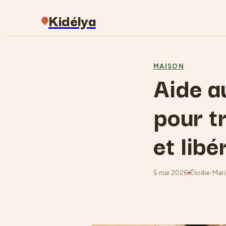
Kidélya
MAISON
Aide a
pour t
et libé
5 mai 2026
Élodie-Marin
·