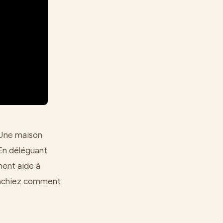
. Une maison
 En déléguant
ment aide à
 sachiez comment