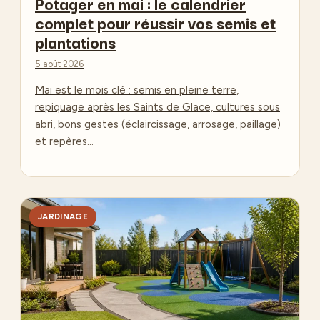
Potager en mai : le calendrier
complet pour réussir vos semis et
plantations
5 août 2026
Mai est le mois clé : semis en pleine terre,
repiquage après les Saints de Glace, cultures sous
abri, bons gestes (éclaircissage, arrosage, paillage)
et repères…
JARDINAGE