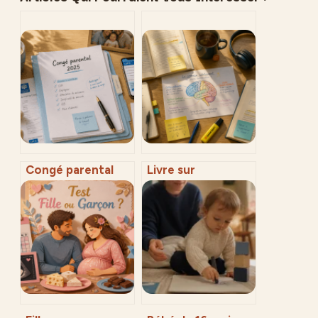
Congé parental
Livre sur
2025 : quelles
l’adolescence :
conditions, quelle
comment décoder
indemnisation et
les signaux et
quels délais pour
restaurer le
votre projet ?
dialogue ?