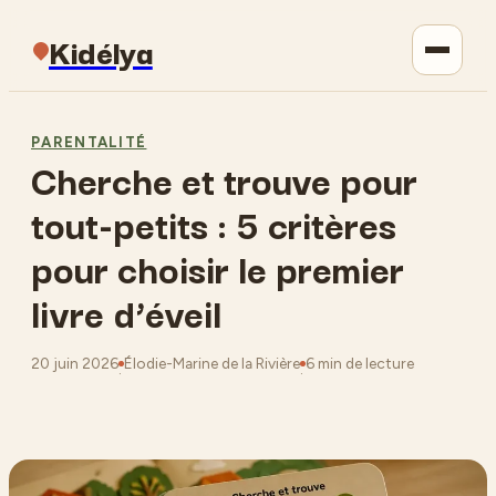
Kidélya
Parentalité
PARENTALITÉ
Cherche et trouve pour
Maison
tout-petits : 5 critères
Jardinage
pour choisir le premier
livre d’éveil
Lifestyle
20 juin 2026
Élodie-Marine de la Rivière
6 min de lecture
·
·