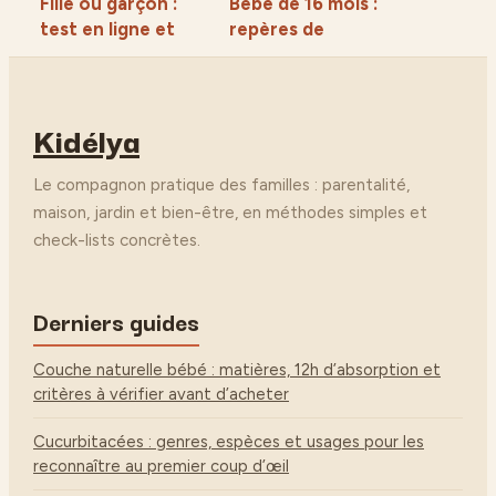
Fille ou garçon :
Bébé de 16 mois :
test en ligne et
repères de
mythes face à la
développement,
réalité
langage et gestion
scientifique
des émotions
Kidélya
Le compagnon pratique des familles : parentalité,
maison, jardin et bien-être, en méthodes simples et
check-lists concrètes.
Derniers guides
Couche naturelle bébé : matières, 12h d’absorption et
critères à vérifier avant d’acheter
Cucurbitacées : genres, espèces et usages pour les
reconnaître au premier coup d’œil