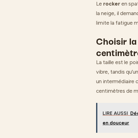
Le
rocker
en spat
la neige, il deman
limite la fatigue m
Choisir la
centimètr
La taille est le po
vibre, tandis qu’u
un intermédiaire c
centimètres de moi
LIRE AUSSI
Déc
en douceur