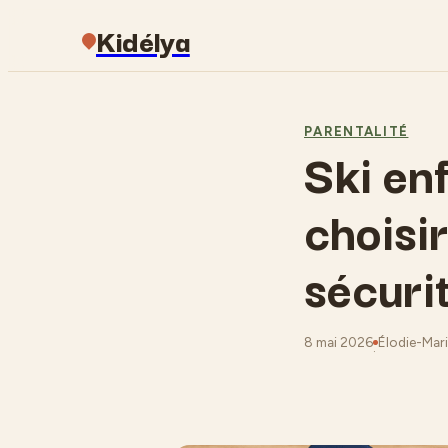
Kidélya
PARENTALITÉ
Ski enf
choisir 
sécuri
8 mai 2026
Élodie-Mari
·