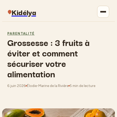
Kidélya
Parentalité
PARENTALITÉ
Grossesse : 3 fruits à
Maison
éviter et comment
Jardinage
sécuriser votre
alimentation
Lifestyle
6 juin 2026
Élodie-Marine de la Rivière
5 min de lecture
·
·