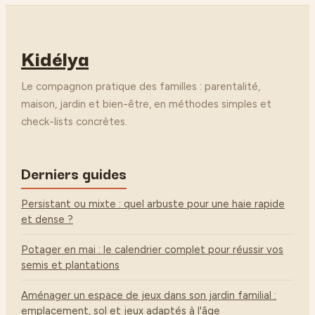
pour choisir un
pour automatiser
modèle sûr et
la lecture
apaisant
Kidélya
Le compagnon pratique des familles : parentalité,
maison, jardin et bien-être, en méthodes simples et
check-lists concrètes.
Derniers guides
Persistant ou mixte : quel arbuste pour une haie rapide
et dense ?
Potager en mai : le calendrier complet pour réussir vos
semis et plantations
Aménager un espace de jeux dans son jardin familial :
emplacement, sol et jeux adaptés à l'âge