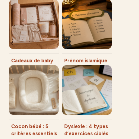
Cadeaux de baby
Prénom islamique
shower : 4
pour garçon : 50
attentions pour
choix entre
célébrer la future
héritage spirituel
maman
et modernité
Cocon bébé : 5
Dyslexie : 4 types
critères essentiels
d’exercices ciblés