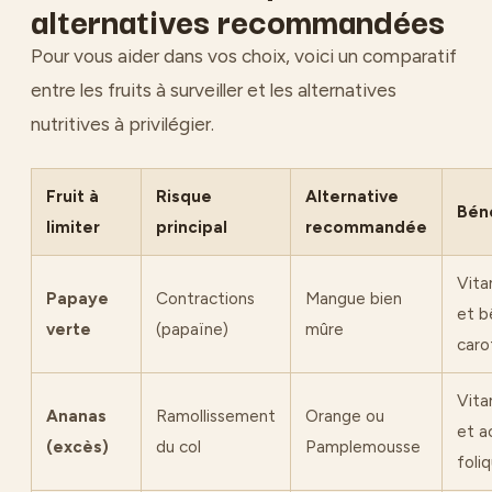
alternatives recommandées
Pour vous aider dans vos choix, voici un comparatif
entre les fruits à surveiller et les alternatives
nutritives à privilégier.
Fruit à
Risque
Alternative
Bén
limiter
principal
recommandée
Vita
Papaye
Contractions
Mangue bien
et b
verte
(papaïne)
mûre
caro
Vita
Ananas
Ramollissement
Orange ou
et a
(excès)
du col
Pamplemousse
foli