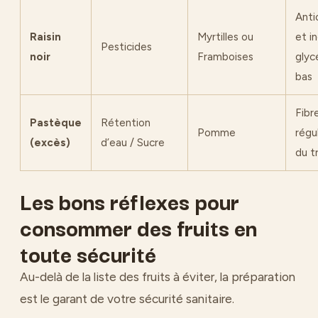
Anti
Raisin
Myrtilles ou
et i
Pesticides
noir
Framboises
glyc
bas
Fibr
Pastèque
Rétention
Pomme
régu
(excès)
d’eau / Sucre
du t
Les bons réflexes pour
consommer des fruits en
toute sécurité
Au-delà de la liste des fruits à éviter, la préparation
est le garant de votre sécurité sanitaire.