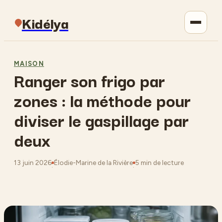
Kidélya
Parentalité
MAISON
Ranger son frigo par
Maison
zones : la méthode pour
Jardinage
diviser le gaspillage par
deux
Lifestyle
13 juin 2026
Élodie-Marine de la Rivière
5 min de lecture
·
·