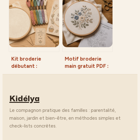
vérifications pour
veille : 5 recettes
réparer votre
pour gagner du
panne
temps et stabiliser
votre énergie
Kit broderie
Motif broderie
débutant :
main gratuit PDF :
comment choisir
3 méthodes
son premier projet
précises pour
et réussir sa
transférer vos
Kidélya
broderie sans
modèles sur tissu
matériel superflu
Le compagnon pratique des familles : parentalité,
maison, jardin et bien-être, en méthodes simples et
check-lists concrètes.