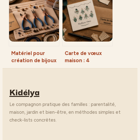
sinistre : les 5
clés pour booster
étapes techniques
sa productivité de
pour une
15%
étanchéité
durable
Matériel pour
Carte de vœux
création de bijoux
maison : 4
: 3 pinces
techniques
indispensables et
simples pour un
les apprêts pour
rendu
Kidélya
réussir ses
professionnel
fermoirs
Le compagnon pratique des familles : parentalité,
maison, jardin et bien-être, en méthodes simples et
check-lists concrètes.