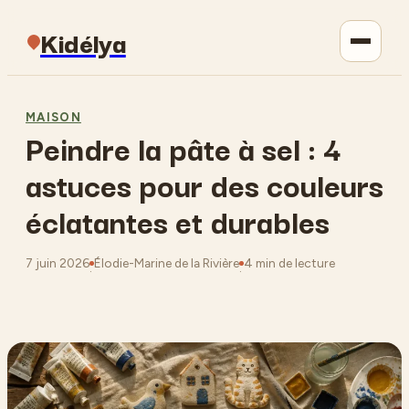
Kidélya
Parentalité
MAISON
Peindre la pâte à sel : 4
Maison
astuces pour des couleurs
Jardinage
éclatantes et durables
Lifestyle
7 juin 2026
Élodie-Marine de la Rivière
4 min de lecture
·
·