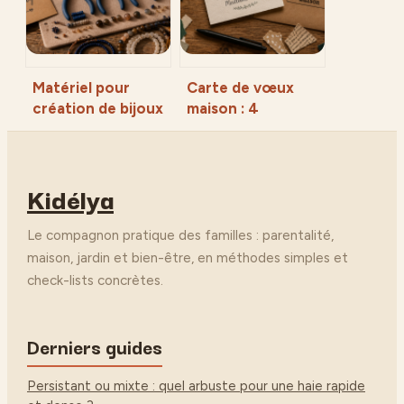
durable
Matériel pour
Carte de vœux
création de bijoux
maison : 4
: 3 pinces
techniques
indispensables et
simples pour un
les apprêts pour
rendu
Kidélya
réussir ses
professionnel
fermoirs
Le compagnon pratique des familles : parentalité,
maison, jardin et bien-être, en méthodes simples et
check-lists concrètes.
Derniers guides
Persistant ou mixte : quel arbuste pour une haie rapide