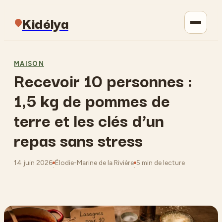
Kidélya
Parentalité
MAISON
Recevoir 10 personnes :
Maison
1,5 kg de pommes de
Jardinage
terre et les clés d’un
repas sans stress
Lifestyle
14 juin 2026
Élodie-Marine de la Rivière
5 min de lecture
·
·