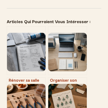
Articles Qui Pourraient Vous Intéresser :
Rénover sa salle
Organiser son
de bain sans
bureau : 4 zones
sinistre : les 5
clés pour booster
étapes techniques
sa productivité de
pour une
15%
étanchéité