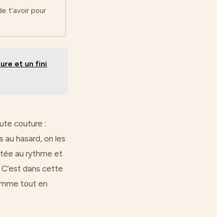
de t’avoir pour
re et un fini
te couture :
 au hasard, on les
ortée au rythme et
. C’est dans cette
 homme tout en