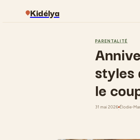
Kidélya
PARENTALITÉ
Anniver
styles
le cou
31 mai 2026
Élodie-Mari
·