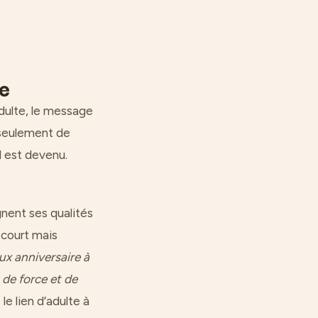
te
adulte, le message
s seulement de
l est devenu.
gnent ses qualités
 court mais
ux anniversaire à
de force et de
e lien d’adulte à