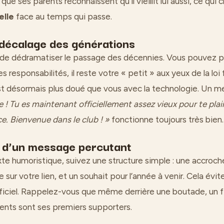
ue ses parents reconnaissent qu’il vieillit lui aussi, ce qui 
elle
face au temps qui passe.
 décalage des générations
e dédramatiser le passage des décennies. Vous pouvez pla
s responsabilités, il reste votre « petit » aux yeux de la loi 
est désormais plus doué que vous avec la technologie. Un
 ! Tu es maintenant officiellement assez vieux pour te plai
ce. Bienvenue dans le club ! »
fonctionne toujours très bien.
e d’un message percutant
xte humoristique, suivez une structure simple : une accroch
 sur votre lien, et un souhait pour l’année à venir. Cela év
ficiel. Rappelez-vous que même derrière une boutade, un fi
rents sont ses premiers supporters.