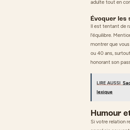
adulte tout en co
Évoquer les 
Il est tentant de
l’équilibre. Menti
montrer que vous r
ou 40 ans, surtout
honorant son pass
LIRE AUSSI
Sac
lexique
Humour et 
Si votre relation r