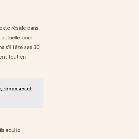
texte réside dans
 actuelle pour
s s’il fête ses 30
sent tout en
e, réponses et
ils adulte