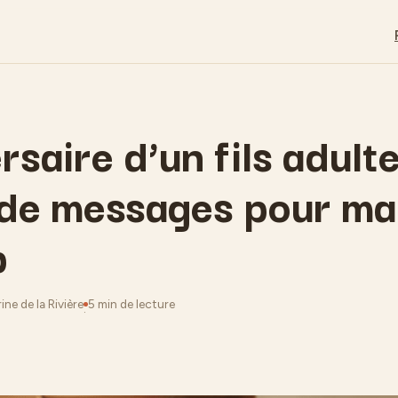
saire d’un fils adulte
 de messages pour m
p
ne de la Rivière
5 min de lecture
·