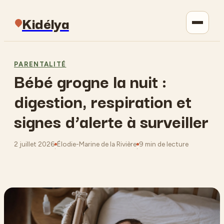
Kidélya
Parentalité
PARENTALITÉ
Bébé grogne la nuit :
Maison
digestion, respiration et
Jardinage
signes d’alerte à surveiller
Lifestyle
2 juillet 2026
Élodie-Marine de la Rivière
9 min de lecture
·
·