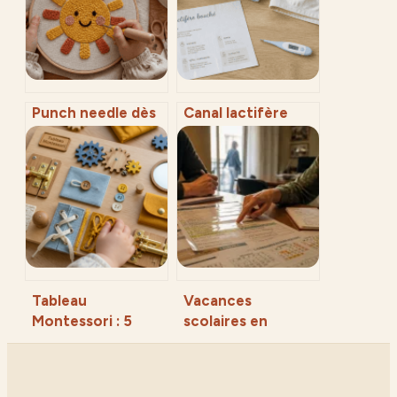
Punch needle dès
Canal lactifère
5 ans : 3 règles
bouché : 3
d’or pour une
positions et 5
séance sans
réflexes pour
frustration
libérer votre sein
Tableau
Vacances
Montessori : 5
scolaires en
mécanismes clés
Espagne 2025-
pour développer
2026 : calendrier
l’autonomie et la
régional et clés