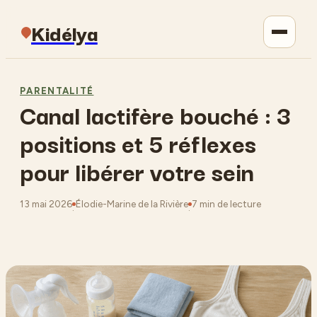
Kidélya
Parentalité
PARENTALITÉ
Canal lactifère bouché : 3
Maison
positions et 5 réflexes
Jardinage
pour libérer votre sein
Lifestyle
13 mai 2026
Élodie-Marine de la Rivière
7 min de lecture
·
·