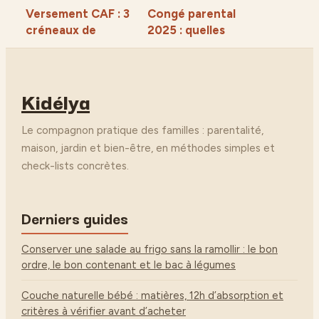
Versement CAF : 3
Congé parental
créneaux de
2025 : quelles
réception et 4
conditions, quelle
causes de retard
indemnisation et
sur votre compte
quels délais pour
Kidélya
votre projet ?
Le compagnon pratique des familles : parentalité,
maison, jardin et bien-être, en méthodes simples et
check-lists concrètes.
Derniers guides
Conserver une salade au frigo sans la ramollir : le bon
ordre, le bon contenant et le bac à légumes
Couche naturelle bébé : matières, 12h d’absorption et
critères à vérifier avant d’acheter