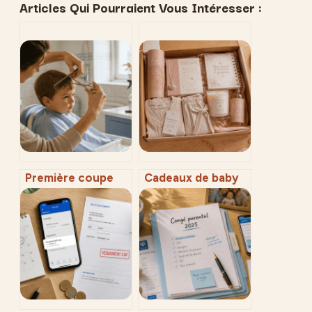
Articles Qui Pourraient Vous Intéresser :
Première coupe
Cadeaux de baby
bébé garçon :
shower : 4
réussir le premier
attentions pour
coup de ciseaux à
célébrer la future
la maison ou en
maman
salon