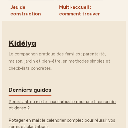
Jeu de
Multi-accueil :
construction
comment trouver
magnétique : 4
une place et
critères de
choisir le mode de
sécurité et
garde adapté ?
Kidélya
conseils pour bien
choisir
Le compagnon pratique des familles : parentalité,
maison, jardin et bien-être, en méthodes simples et
check-lists concrètes.
Derniers guides
Persistant ou mixte : quel arbuste pour une haie rapide
et dense ?
Potager en mai : le calendrier complet pour réussir vos
semis et plantations