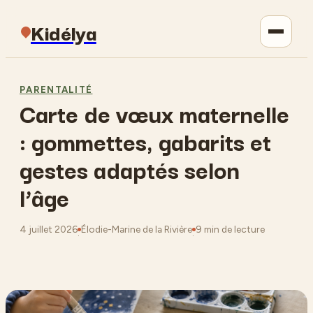
Kidélya
Parentalité
PARENTALITÉ
Carte de vœux maternelle
Maison
: gommettes, gabarits et
Jardinage
gestes adaptés selon
l’âge
Lifestyle
4 juillet 2026
Élodie-Marine de la Rivière
9 min de lecture
·
·