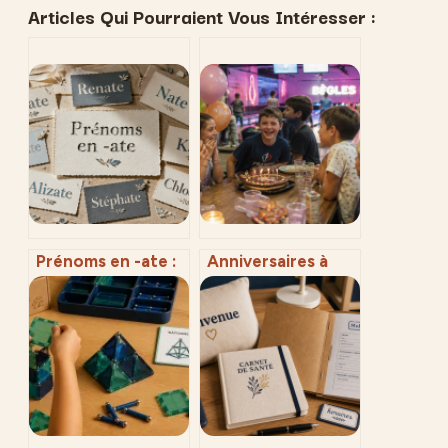
Articles Qui Pourraient Vous Intéresser :
Prénoms en -ate :
Anniversaires à
12 options rares
Bègles : 4 idées
pour une identité
originales pour
sonore affirmée
une fête réussie
sans stress