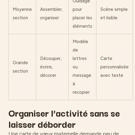
Guidage
Moyenne
Assembler,
pour
Scène simple
section
organiser
placer les
et lisible
éléments
Modèle
de
Découper,
lettres
Carte
Grande
écrire,
ou
personnalisée
section
décorer
message
avec texte
à
recopier
Organiser l’activité sans se
laisser déborder
Une carte de vœux maternelle demande peu de