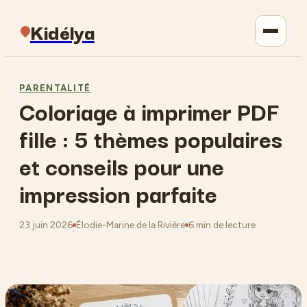
Kidélya
Parentalité
PARENTALITÉ
Coloriage à imprimer PDF
Maison
fille : 5 thèmes populaires
Jardinage
et conseils pour une
impression parfaite
Lifestyle
23 juin 2026
Élodie-Marine de la Rivière
6 min de lecture
·
·