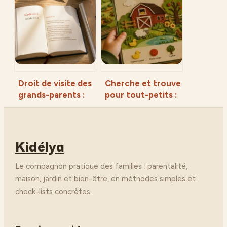
héritage spirituel
la lecture
et modernité
Droit de visite des
Cherche et trouve
grands-parents :
pour tout-petits :
protéger le lien
5 critères pour
familial malgré les
choisir le premier
conflits
livre d’éveil
Kidélya
Le compagnon pratique des familles : parentalité,
maison, jardin et bien-être, en méthodes simples et
check-lists concrètes.