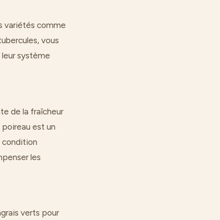
es variétés comme
 tubercules, vous
t leur système
e de la fraîcheur
 poireau est un
 condition
mpenser les
rais verts pour