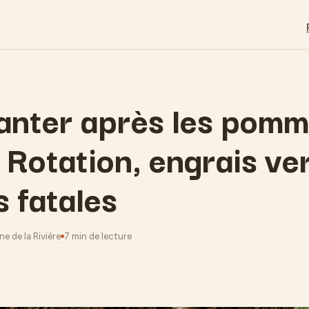
anter après les pomm
 Rotation, engrais ver
s fatales
e de la Rivière
7 min de lecture
·