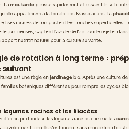
e. La
moutarde
pousse rapidement et assainit le sol contr
u’elle appartienne à la famille des Brassicacées. La
phacél
et ses racines décompactent les couches superficielles. Le 
 légumineuses, captent l’azote de l’air pour le rejeter dans l
 apport nutritif naturel pour la culture suivante.
ie de rotation à long terme : prép
 suivant
ltures est une règle en
jardinage
bio. Après une culture de
 familles botaniques différentes pour rompre les cycles bi
es légumes racines et les liliacées
availlée en profondeur, les légumes racines comme les
caro
y développent bien. Ils s’enfoncent sans rencontrer d’obstac