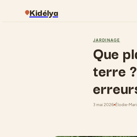
Kidélya
JARDINAGE
Que pl
terre ?
erreur
3 mai 2026
Élodie-Marin
·