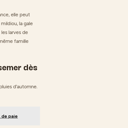
ance, elle peut
mildiou, la gale
les larves de
a même famille
 semer dès
 pluies d’automne.
e de paie