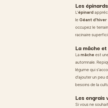
Les épinards 
L’
épinard
appréci
le
Géant d’hiver
occupez le terrai
racinaire superfic
La mâche et 
La
mâche
est une
automnale. Repiq
légume qui s’acco
d’ajouter un peu 
besoins de la cul
Les engrais v
Si vous ne souhai