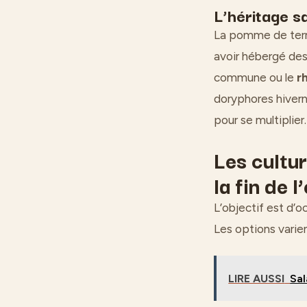
L’héritage s
La pomme de terre
avoir hébergé des 
commune ou le
r
doryphores hivern
pour se multiplier.
Les cultu
la fin de l
L’objectif est d’o
Les options varien
LIRE AUSSI
Sal