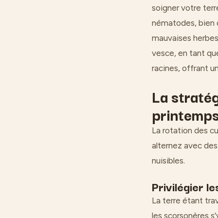
soigner votre terr
nématodes, bien q
mauvaises herbes 
vesce, en tant que
racines, offrant un
La stratég
printemps
La rotation des cu
alternez avec des
nuisibles.
Privilégier l
La terre étant tr
les scorsonères s’