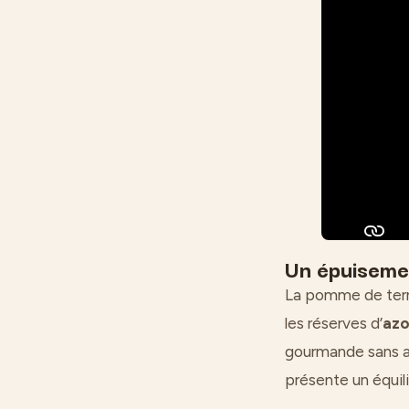
Un épuisemen
La pomme de te
les réserves d’
az
gourmande sans am
présente un équil