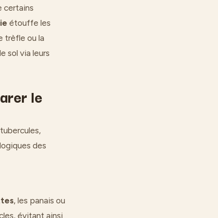
e certains
ie
étouffe les
trèfle ou la
e sol via leurs
arer le
 tubercules,
ologiques des
ttes
, les panais ou
les, évitant ainsi