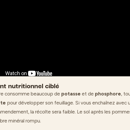
t nutritionnel ciblé
rre consomme beaucoup de
potasse
et de
phosphore
, to
ote
pour développer son feuillage. Si vous enchaînez avec u
endement, la récolte sera faible. Le sol après les pommes
ibre minéral rompu.