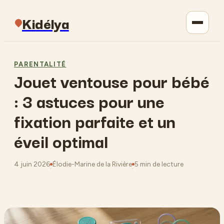
Kidélya
Parentalité
PARENTALITÉ
Jouet ventouse pour bébé
Maison
: 3 astuces pour une
Jardinage
fixation parfaite et un
éveil optimal
Lifestyle
4 juin 2026
Élodie-Marine de la Rivière
5 min de lecture
·
·