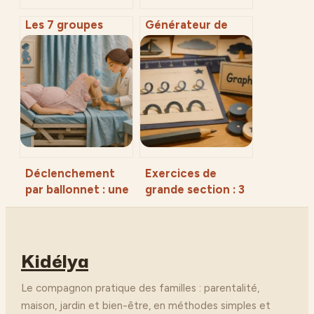
Les 7 groupes
Générateur de
d’aliments :
prénom : 5
tableau complet
critères pour
et clés pour une
choisir l’identité
alimentation
idéale de votre
équilibrée
enfant
Déclenchement
Exercices de
par ballonnet : une
grande section : 3
méthode
piliers pour réussir
mécanique pour
l’entrée au CP
préparer le col en
sans pression
Kidélya
douceur
Le compagnon pratique des familles : parentalité,
maison, jardin et bien-être, en méthodes simples et