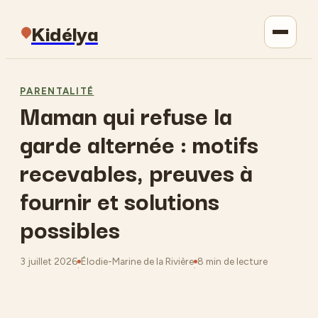
Kidélya
Parentalité
PARENTALITÉ
Maman qui refuse la
Maison
garde alternée : motifs
Jardinage
recevables, preuves à
fournir et solutions
Lifestyle
possibles
3 juillet 2026
Élodie-Marine de la Rivière
8 min de lecture
·
·