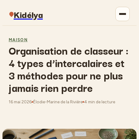
Kidélya
Parentalité
MAISON
Organisation de classeur :
Maison
4 types d’intercalaires et
Jardinage
3 méthodes pour ne plus
jamais rien perdre
Lifestyle
16 mai 2026
Élodie-Marine de la Rivière
4 min de lecture
·
·