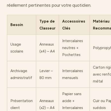
réellement pertinentes pour votre quotidien.
Type de
Accessoires
Matériau
Besoin
Classeur
Clés
Recomm
Intercalaires
Usage
Anneaux
neutres +
Polypropy
scolaire
(x4) – A4
Pochettes
Carton rig
Archivage
Levier –
Intercalaires
avec renfo
administratif
80 mm
mensuels
métal
Papier sans
Présentation
Anneaux
acide +
Cuir ou Pa
client
(x2) – A4
Intercalaires
suédois