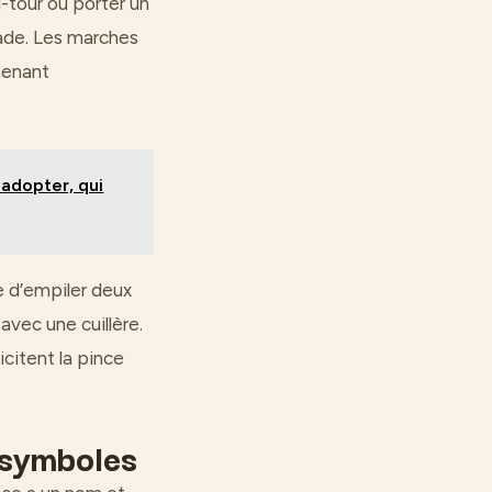
-tour ou porter un
lade. Les marches
 tenant
 adopter, qui
 d’empiler deux
avec une cuillère.
citent la pince
e symboles