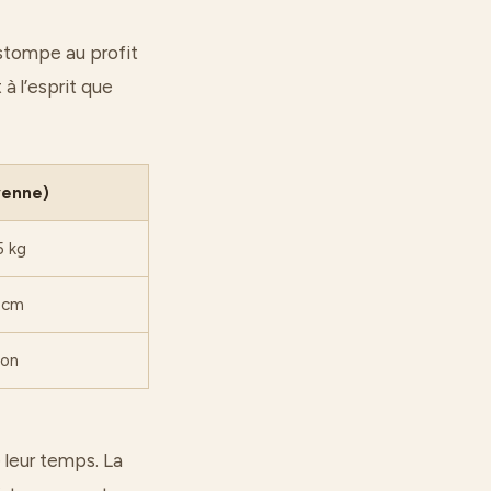
estompe au profit
à l’esprit que
yenne)
5 kg
 cm
ron
 leur temps. La