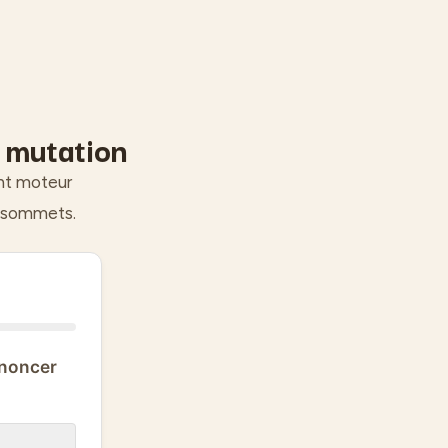
e mutation
ent moteur
x sommets.
ononcer