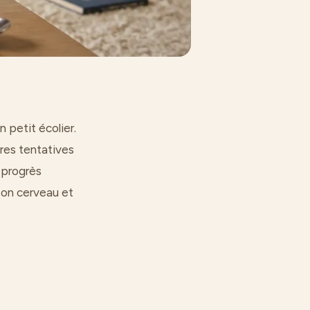
n petit écolier.
ères tentatives
 progrès
son cerveau et