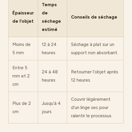
Temps
Épaisseur
de
Conseils de séchage
de l’objet
séchage
estimé
Moins de
12 à 24
Séchage à plat sur un
5 mm
heures
support non absorbant.
Entre 5
24 à 48
Retourner l’objet après
mm et 2
heures
12 heures.
cm
Couvrir légèrement
Plus de 2
Jusqu’à 4
d’un linge sec pour
cm
jours
ralentir le processus.