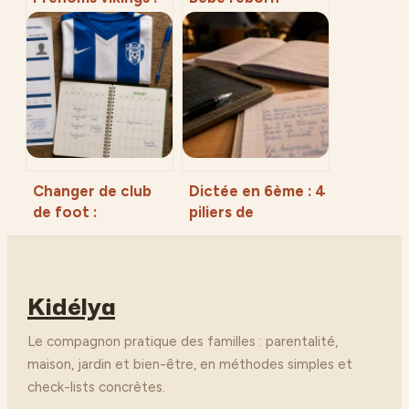
25 noms chargés
garçon : 3 critères
d’histoire pour
pour choisir une
ancrer votre
poupée réaliste et
enfant dans la
durable
force nordique
Changer de club
Dictée en 6ème : 4
de foot :
piliers de
procédures, délais
progression et
et
exercices corrigés
accompagnement
Kidélya
de votre enfant
Le compagnon pratique des familles : parentalité,
maison, jardin et bien-être, en méthodes simples et
check-lists concrètes.