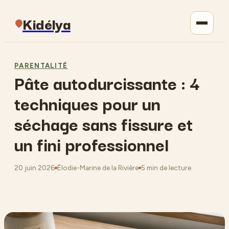
Kidélya
Parentalité
PARENTALITÉ
Pâte autodurcissante : 4
Maison
techniques pour un
Jardinage
séchage sans fissure et
un fini professionnel
Lifestyle
20 juin 2026
Élodie-Marine de la Rivière
5 min de lecture
·
·