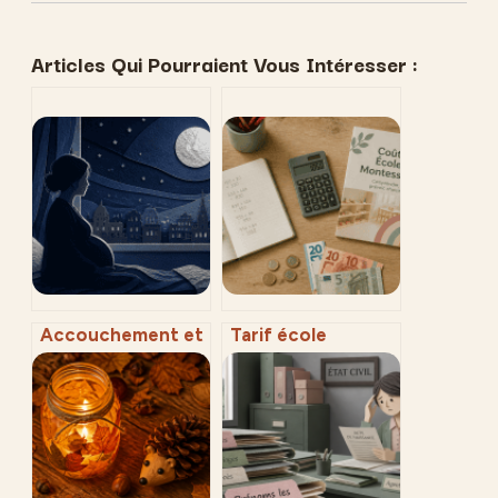
Articles Qui Pourraient Vous Intéresser :
Accouchement et
Tarif école
pleine lune : 564
Montessori : 4
039 naissances
leviers concrets
analysées pour
pour réduire vos
clore le débat
frais de scolarité