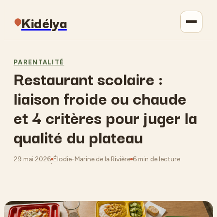
Kidélya
Parentalité
PARENTALITÉ
Restaurant scolaire :
Maison
liaison froide ou chaude
Jardinage
et 4 critères pour juger la
qualité du plateau
Lifestyle
29 mai 2026
Élodie-Marine de la Rivière
6 min de lecture
·
·