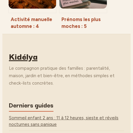
Activité manuelle
Prénoms les plus
automne : 4
moches : 5
trésors naturels
critères qui
pour occuper les
transforment un
enfants sans
choix en erreur de
Kidélya
écran
parcours
Le compagnon pratique des familles : parentalité,
maison, jardin et bien-être, en méthodes simples et
check-lists concrètes.
Derniers guides
Sommeil enfant 2 ans : 11 à 12 heures, sieste et réveils
nocturnes sans panique